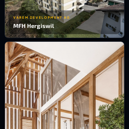
VAREM DEVELOPMENT AG
MFH Hergiswil