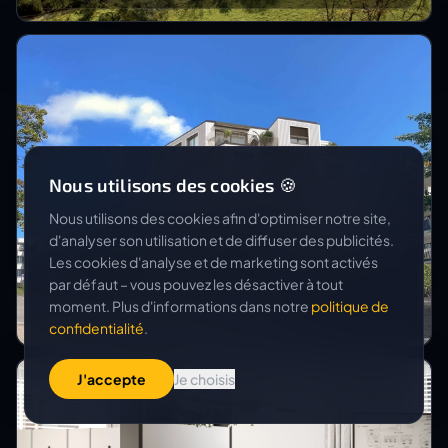
Nous utilisons des cookies 🍪
Nous utilisons des cookies afin d'optimiser notre site,
d'analyser son utilisation et de diffuser des publicités.
Les cookies d'analyse et de marketing sont activés
MARTHALER & PARTNER AG
par défaut – vous pouvez les désactiver à tout
MFH Leimgruebelstrasse
moment. Plus d'informations dans notre
politique de
confidentialité
.
J'accepte
Je choisis