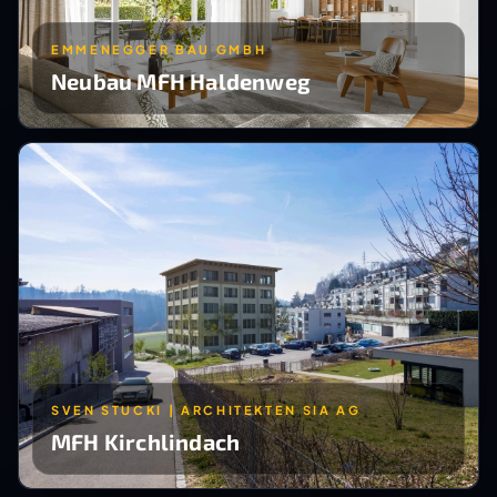
EMMENEGGER BAU GMBH
Neubau MFH Haldenweg
SVEN STUCKI | ARCHITEKTEN SIA AG
MFH Kirchlindach