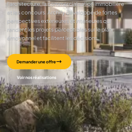
l'architecture, la commercialisation immobilière
et les concours. Archify développe de fortes
perspectives extérieures et intérieures qui
rendent les projets perceptibles sur le plan
émotionnel et facilitent les décisions.
Demander une offre
Voir nos réalisations