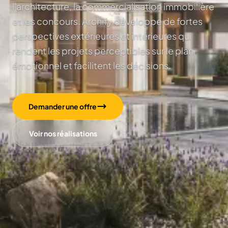
l'architecture, la commercialisation immobilière
et les concours. Archify développe de fortes
perspectives extérieures et intérieures qui
rendent les projets perceptibles sur le plan
émotionnel et facilitent les décisions.
Demander une offre
Voir nos réalisations