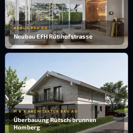
ARGUS BAU AG
Neubau EFH Rütihofstrasse
M & K ARCHITEKTUR BAU AG
Überbauung Rütschibrunnen
Homberg