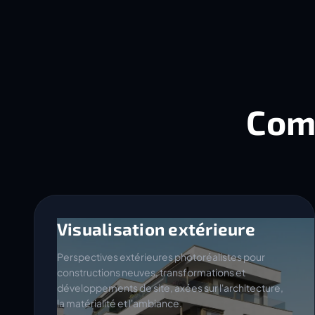
Com
Visualisation extérieure
Perspectives extérieures photoréalistes pour
constructions neuves, transformations et
développements de site, axées sur l'architecture,
la matérialité et l'ambiance.