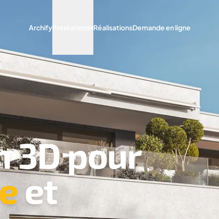
Archify
Prestations
▾
Réalisations
Demande en ligne
n 3D pour
re
et