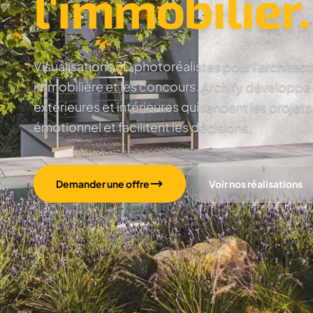
l'immobilier.
Visualisations 3D photoréalistes pour l'architec
immobilière et les concours. Archify développe
extérieures et intérieures qui rendent les projets
émotionnel et facilitent les décisions.
Demander une offre
Voir nos réalisations