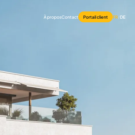
À propos
Contact
Portail client
FR
/
DE