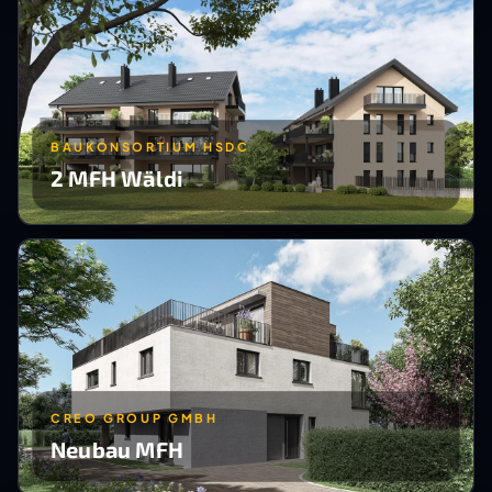
BAUKONSORTIUM HSDC
2 MFH Wäldi
CREO GROUP GMBH
Neubau MFH