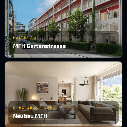
HALTER AG
MFH Gartenstrasse
CREO GROUP GMBH
Neubau MFH