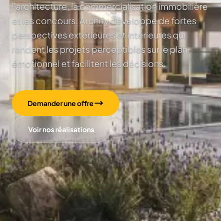
l'architecture, la commercialisation immobilière
et les concours. Archify développe de fortes
perspectives extérieures et intérieures qui
rendent les projets perceptibles sur le plan
émotionnel et facilitent les décisions.
Demander une offre
Voir nos réalisations