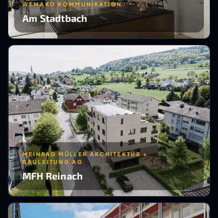
WEMAKO KOMMUNIKATION
Am Stadtbach
MEINRAD MÜLLER ARCHITEKTUR +
BAULEITUNG AG
MFH Reinach