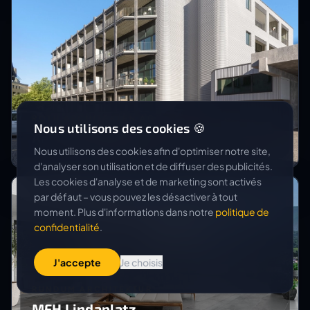
ROTH ARCHITEKTEN AG
Nous utilisons des cookies 🍪
Aareckstrasse
Nous utilisons des cookies afin d'optimiser notre site,
d'analyser son utilisation et de diffuser des publicités.
Les cookies d'analyse et de marketing sont activés
par défaut – vous pouvez les désactiver à tout
moment. Plus d'informations dans notre
politique de
confidentialité
.
J'accepte
Je choisis
RUNDUM ARCHITEKTUR
MFH Lindaplatz