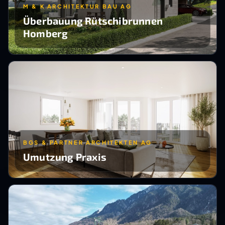
M & K ARCHITEKTUR BAU AG
Überbauung Rütschibrunnen
Homberg
BGS & PARTNER ARCHITEKTEN AG
Umutzung Praxis