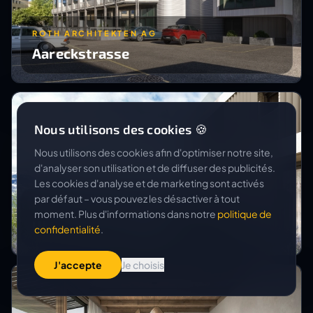
ROTH ARCHITEKTEN AG
Aareckstrasse
Nous utilisons des cookies 🍪
Nous utilisons des cookies afin d'optimiser notre site,
d'analyser son utilisation et de diffuser des publicités.
Les cookies d'analyse et de marketing sont activés
par défaut – vous pouvez les désactiver à tout
RUNDUM ARCHITEKTUR AG
moment. Plus d'informations dans notre
politique de
Überbauung Sägagass
confidentialité
.
J'accepte
Je choisis