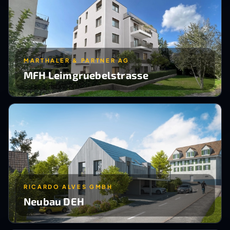
MARTHALER & PARTNER AG
MFH Leimgruebelstrasse
RICARDO ALVES GMBH
Neubau DEH