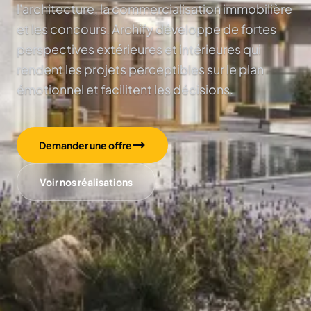
l'architecture, la commercialisation immobilière
et les concours. Archify développe de fortes
perspectives extérieures et intérieures qui
rendent les projets perceptibles sur le plan
émotionnel et facilitent les décisions.
Demander une offre
Voir nos réalisations