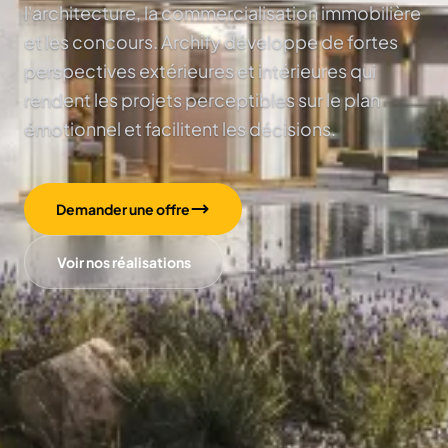
l'architecture, la commercialisation immobilière
et les concours. Archify développe de fortes
perspectives extérieures et intérieures qui
rendent les projets perceptibles sur le plan
émotionnel et facilitent les décisions.
Demander une offre
Voir nos réalisations