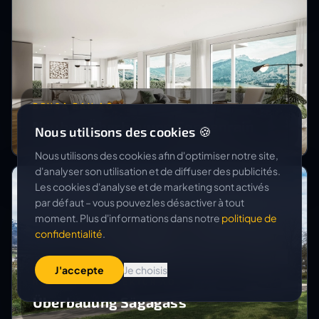
BRUSA BAU AG
Neubau Überbauung Sonnenrain
Nous utilisons des cookies 🍪
Nous utilisons des cookies afin d'optimiser notre site,
d'analyser son utilisation et de diffuser des publicités.
Les cookies d'analyse et de marketing sont activés
par défaut – vous pouvez les désactiver à tout
moment. Plus d'informations dans notre
politique de
confidentialité
.
J'accepte
Je choisis
RUNDUM ARCHITEKTUR AG
Überbauung Sägagass