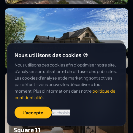
BAUKONSORTIUM HSDC
Nous utilisons des cookies 🍪
2 MFH Wäldi
Nous utilisons des cookies afin d'optimiser notre site,
d'analyser son utilisation et de diffuser des publicités.
Les cookies d'analyse et de marketing sont activés
par défaut – vous pouvez les désactiver à tout
moment. Plus d'informations dans notre
politique de
confidentialité
.
J'accepte
Je choisis
PRIVAT
Square 11