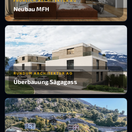
FRÖHLICH ARCHITEKTUR AG
Neubau MFH
RUNDUM ARCHITEKTUR AG
Überbauung Sägagass