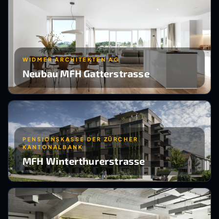
WIDMER ARCHITEKTEN AG
Neubau MFH Gatterstrasse
PENSIONSKASSE DER ZÜRCHER
KANTONALBANK
MFH Winterthurerstrasse