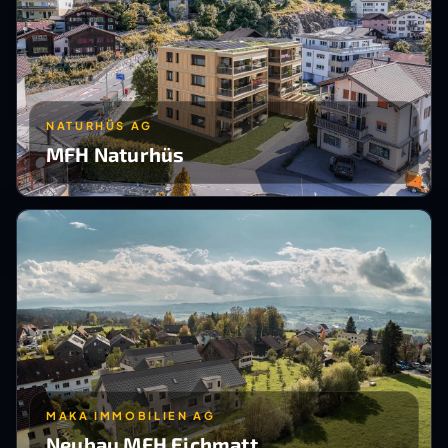
NATURHÜS AG
MFH Naturhüs
MAKA IMMOBILIEN AG
Neubau MFH Eichmatt