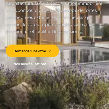
l'architecture, la commercialisation immobilière
et les concours. Archify développe de fortes
perspectives extérieures et intérieures qui
rendent les projets perceptibles sur le plan
émotionnel et facilitent les décisions.
Demander une offre
Voir nos réalisations