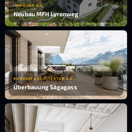
IMMOSKY AG
Neubau MFH Lyrenweg
RUNDUM ARCHITEKTUR AG
Überbauung Sägagass