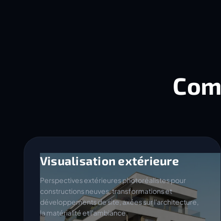
Com
Visualisation extérieure
Perspectives extérieures photoréalistes pour
constructions neuves, transformations et
développements de site, axées sur l'architecture,
la matérialité et l'ambiance.