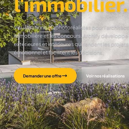
l'immobilier.
Visualisations 3D photoréalistes pour l'architec
immobilière et les concours. Archify développe
extérieures et intérieures qui rendent les projets
émotionnel et facilitent les décisions.
Demander une offre
Voir nos réalisations