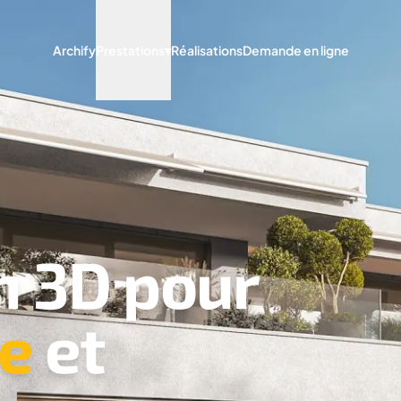
Archify
Prestations
▾
Réalisations
Demande en ligne
n 3D pour
re
et