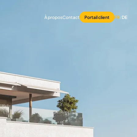
À propos
Contact
Portail client
FR
/
DE