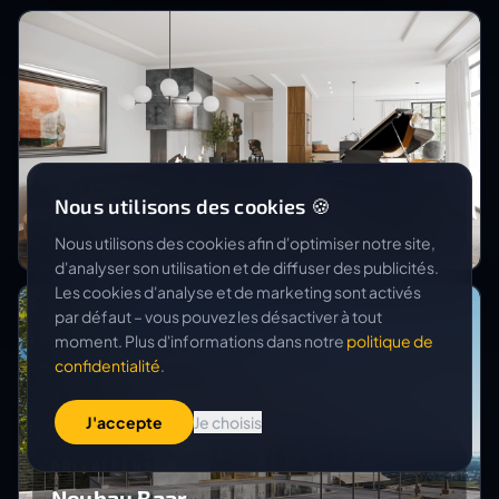
LISTA OFFICE LO
Nous utilisons des cookies 🍪
LO Solo - LO Plug Sitztruhe
Nous utilisons des cookies afin d'optimiser notre site,
d'analyser son utilisation et de diffuser des publicités.
Les cookies d'analyse et de marketing sont activés
par défaut – vous pouvez les désactiver à tout
moment. Plus d'informations dans notre
politique de
confidentialité
.
J'accepte
Je choisis
PRIVATPERSON
Neubau Baar