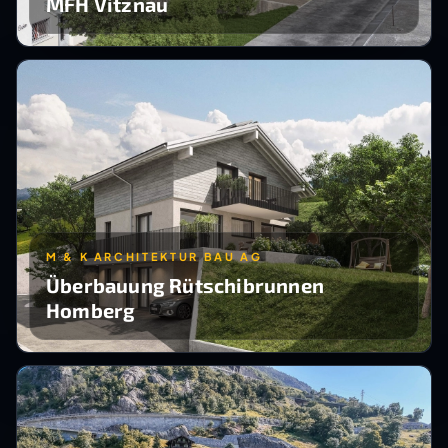
MFH Vitznau
M & K ARCHITEKTUR BAU AG
Überbauung Rütschibrunnen
Homberg