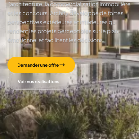
l'architecture, la commercialisation immobilière
et les concours. Archify développe de fortes
perspectives extérieures et intérieures qui
rendent les projets perceptibles sur le plan
émotionnel et facilitent les décisions.
Demander une offre
Voir nos réalisations