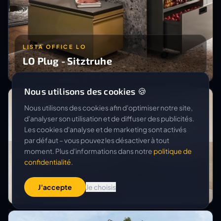
LISTA OFFICE LO
LO Plug - Sitztruhe
Nous utilisons des cookies 🍪
Nous utilisons des cookies afin d'optimiser notre site,
d'analyser son utilisation et de diffuser des publicités.
Les cookies d'analyse et de marketing sont activés
par défaut – vous pouvez les désactiver à tout
moment. Plus d'informations dans notre
politique de
confidentialité
.
HALTER AG, RENOVATIONEN
Umbau Grubenstrasse
J'accepte
Je choisis