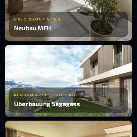
CREO GROUP GMBH
Neubau MFH
RUNDUM ARCHITEKTUR AG
Überbauung Sägagass