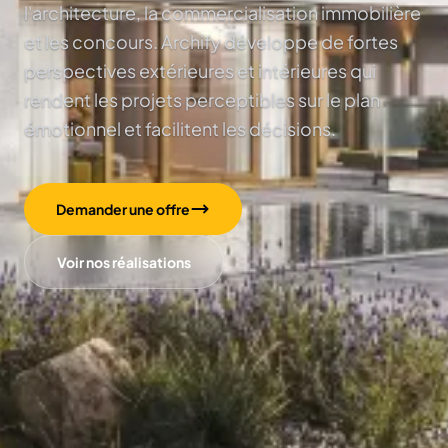
l'architecture, la commercialisation immobilière
et les concours. Archify développe de fortes
perspectives extérieures et intérieures qui
rendent les projets perceptibles sur le plan
émotionnel et facilitent les décisions.
Demander une offre
Voir nos réalisations