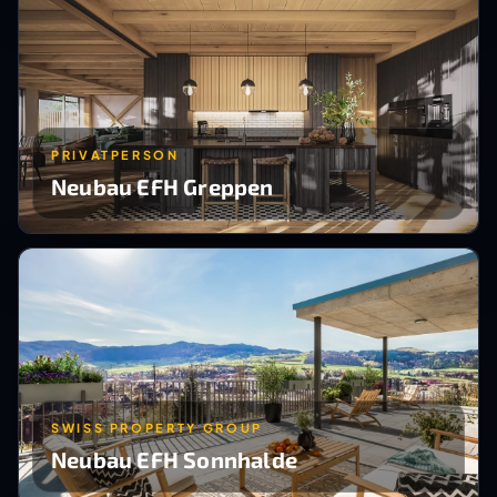
PRIVATPERSON
Neubau EFH Greppen
SWISS PROPERTY GROUP
Neubau EFH Sonnhalde