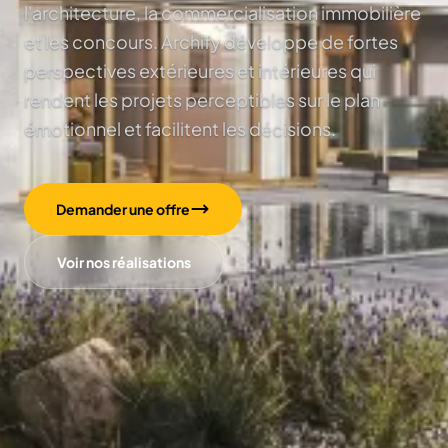
l'architecture, la commercialisation immobilière
et les concours. Archify développe de fortes
perspectives extérieures et intérieures qui
rendent les projets perceptibles sur le plan
émotionnel et facilitent les décisions.
Demander une offre
Voir nos réalisations