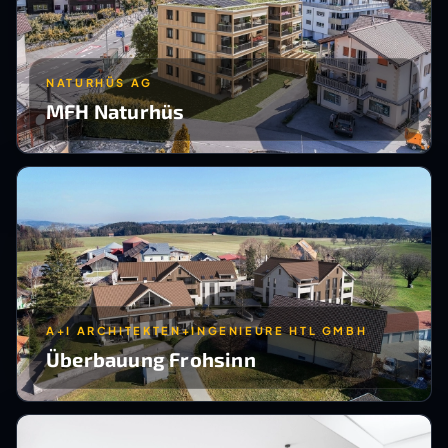
NATURHÜS AG
MFH Naturhüs
A+I ARCHITEKTEN+INGENIEURE HTL GMBH
Überbauung Frohsinn