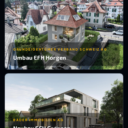
GRUNDEIGENTÜMER VERBAND SCHWEIZ AG
Umbau EFH Horgen
BADER IMMOBILIEN AG
Neubau EFH Greppen