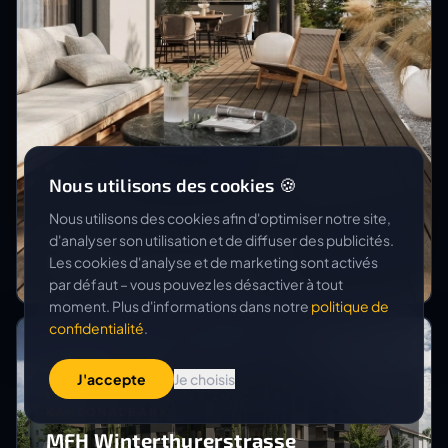
Nous utilisons des cookies 🍪
Nous utilisons des cookies afin d'optimiser notre site,
ZIHLER ARCHITEKTEN + PLANER AG
d'analyser son utilisation et de diffuser des publicités.
MFH Unterfeld Gunzgen
Les cookies d'analyse et de marketing sont activés
par défaut – vous pouvez les désactiver à tout
moment. Plus d'informations dans notre
politique de
confidentialité
.
J'accepte
Je choisis
PENSIONSKASSE DER ZÜRCHER
KANTONALBANK
MFH Winterthurerstrasse