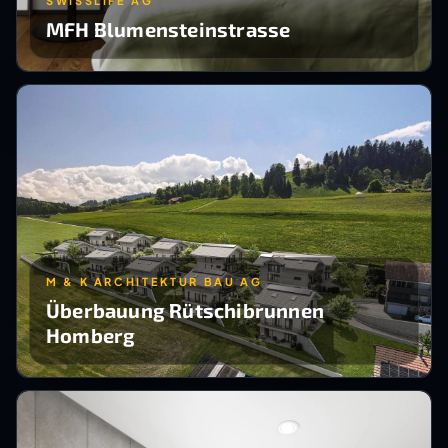
SWISSLIFE AG
MFH Blumensteinstrasse
M & K ARCHITEKTUR BAU AG
Überbauung Rütschibrunnen
Homberg