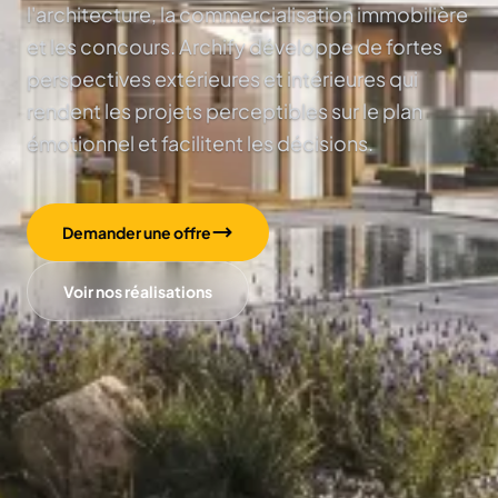
l'architecture, la commercialisation immobilière
et les concours. Archify développe de fortes
perspectives extérieures et intérieures qui
rendent les projets perceptibles sur le plan
émotionnel et facilitent les décisions.
Demander une offre
Voir nos réalisations