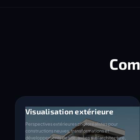
Com
Visualisation extérieure
Perspectives extérieures photoréalistes pour
constructions neuves, transformations et
développements de site, axées sur l'architecture,
la matérialité et l'ambiance.