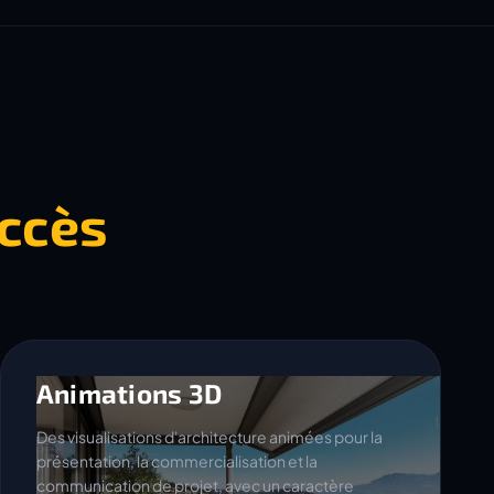
ccès
Animations 3D
Des visualisations d'architecture animées pour la
présentation, la commercialisation et la
communication de projet, avec un caractère
cinématographique.