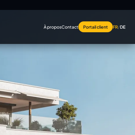
À propos
Contact
Portail client
FR
/
DE