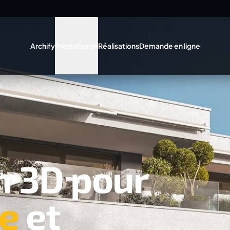
Archify
Prestations
▾
Réalisations
Demande en ligne
n 3D pour
re
et