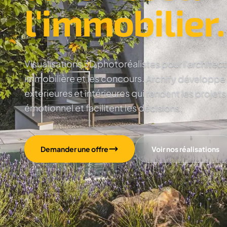
l'immobilier.
Visualisations 3D photoréalistes pour l'architec
immobilière et les concours. Archify développe
extérieures et intérieures qui rendent les projets
émotionnel et facilitent les décisions.
Demander une offre
Voir nos réalisations