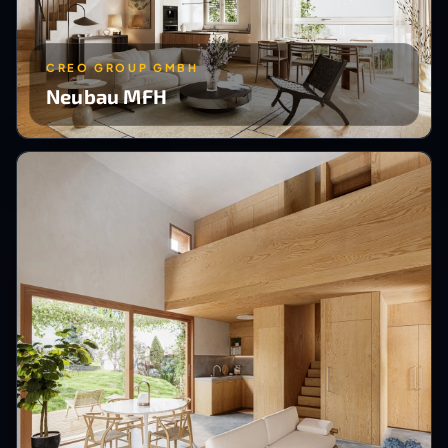
CREO GROUP GMBH
Neubau MFH