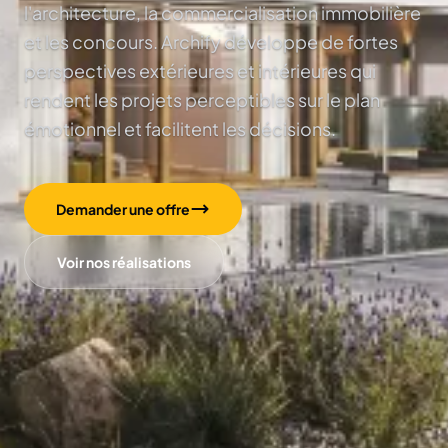
l'architecture, la commercialisation immobilière
et les concours. Archify développe de fortes
perspectives extérieures et intérieures qui
rendent les projets perceptibles sur le plan
émotionnel et facilitent les décisions.
Demander une offre
Voir nos réalisations