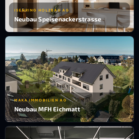
ISENRING HOLZBAU AG
Neubau Speisenackerstrasse
MAKA IMMOBILIEN AG
Neubau MFH Eichmatt