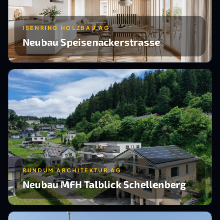
ISENRING HOLZBAU AG
Neubau Speisenackerstrasse
RUNDUM ARCHITEKTUR AG
Neubau MFH Talblick Schellenberg