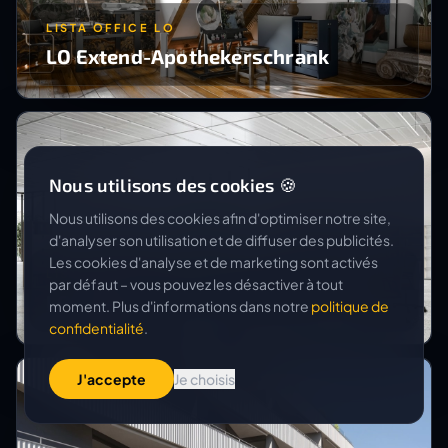
LISTA OFFICE LO
LO Extend-Apothekerschrank
Nous utilisons des cookies 🍪
Nous utilisons des cookies afin d'optimiser notre site,
d'analyser son utilisation et de diffuser des publicités.
Les cookies d'analyse et de marketing sont activés
LISTA OFFICE LO
par défaut – vous pouvez les désactiver à tout
LO Summit
moment. Plus d'informations dans notre
politique de
confidentialité
.
J'accepte
Je choisis