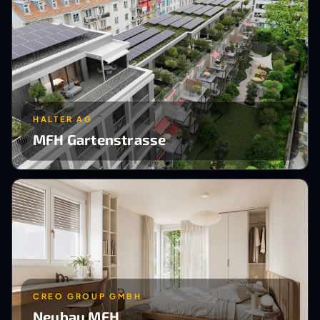
HALTER AG
MFH Gartenstrasse
CREO GROUP GMBH
Neubau MFH