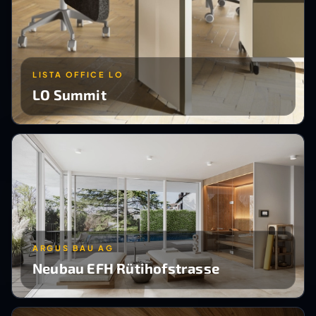
LISTA OFFICE LO
LO Summit
ARGUS BAU AG
Neubau EFH Rütihofstrasse