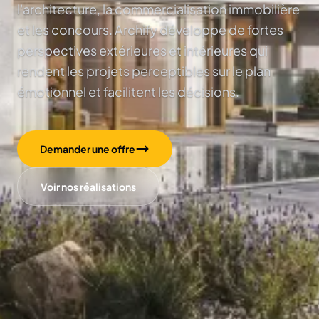
l'architecture, la commercialisation immobilière
et les concours. Archify développe de fortes
perspectives extérieures et intérieures qui
rendent les projets perceptibles sur le plan
émotionnel et facilitent les décisions.
Demander une offre
Voir nos réalisations