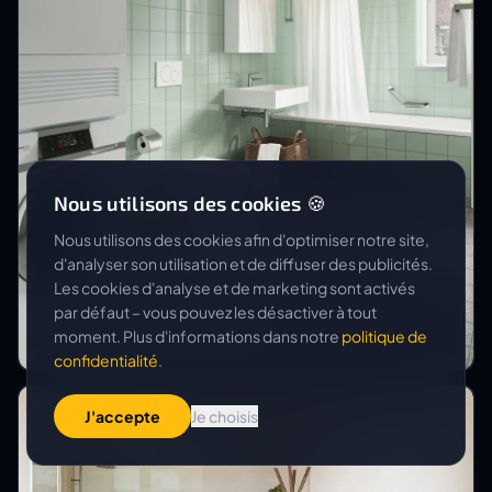
Nous utilisons des cookies 🍪
Nous utilisons des cookies afin d'optimiser notre site,
d'analyser son utilisation et de diffuser des publicités.
Les cookies d'analyse et de marketing sont activés
ADIMMO AG
par défaut – vous pouvez les désactiver à tout
Sanierung Bäumlihof
moment. Plus d'informations dans notre
politique de
confidentialité
.
J'accepte
Je choisis