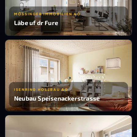
MÖSSINGER IMMOBILIEN AG
Läbe uf dr Fure
ISENRING HOLZBAU AG
Neubau Speisenackerstrasse