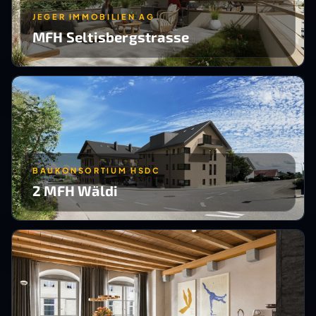
JEGER IMMOBILIEN AG
MFH Seltisbergstrasse
BAUKONSORTIUM HSDC
2 MFH Wäldi