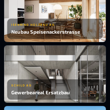
ISENRING HOLZBAU AG
Neubau Speisenackerstrasse
SCHILD AG
Gewerbeareal Ersatzbau