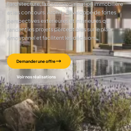
l'architecture, la commercialisation immobilière
et les concours. Archify développe de fortes
perspectives extérieures et intérieures qui
rendent les projets perceptibles sur le plan
émotionnel et facilitent les décisions.
Demander une offre
Voir nos réalisations