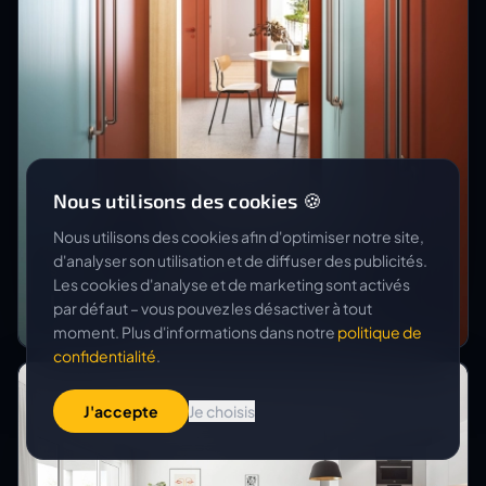
Nous utilisons des cookies 🍪
Nous utilisons des cookies afin d'optimiser notre site,
d'analyser son utilisation et de diffuser des publicités.
STIFTUNG HABITAT
Les cookies d'analyse et de marketing sont activés
Umbau MFH Sperrstrasse
par défaut – vous pouvez les désactiver à tout
moment. Plus d'informations dans notre
politique de
confidentialité
.
J'accepte
Je choisis