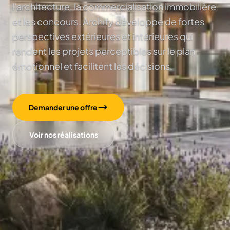
l'architecture, la commercialisation immobilière
et les concours. Archify développe de fortes
perspectives extérieures et intérieures qui
rendent les projets perceptibles sur le plan
émotionnel et facilitent les décisions.
Demander une offre
Voir nos réalisations