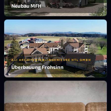
Neubau MFH
A+I ARCHITEKTEN+INGENIEURE HTL GMBH
Überbauung Frohsinn