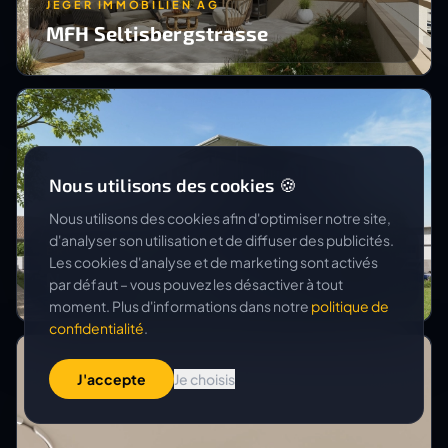
JEGER IMMOBILIEN AG
MFH Seltisbergstrasse
Nous utilisons des cookies 🍪
Nous utilisons des cookies afin d'optimiser notre site,
d'analyser son utilisation et de diffuser des publicités.
ERWIN KÄMPFER ARCHITEKTUR UND DESIGN
Les cookies d'analyse et de marketing sont activés
Neubau MFH Wydenstrasse
par défaut – vous pouvez les désactiver à tout
moment. Plus d'informations dans notre
politique de
confidentialité
.
J'accepte
Je choisis