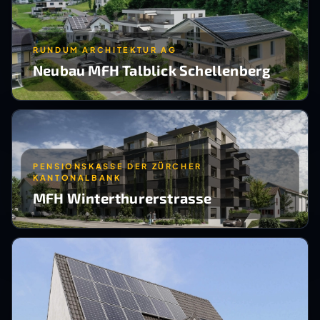
RUNDUM ARCHITEKTUR AG
Neubau MFH Talblick Schellenberg
PENSIONSKASSE DER ZÜRCHER
KANTONALBANK
MFH Winterthurerstrasse