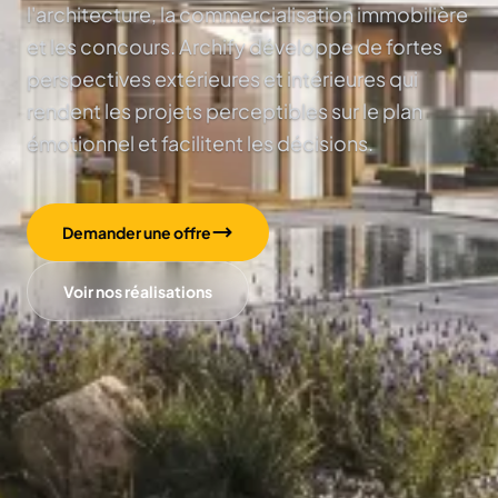
l'architecture, la commercialisation immobilière
et les concours. Archify développe de fortes
perspectives extérieures et intérieures qui
rendent les projets perceptibles sur le plan
émotionnel et facilitent les décisions.
Demander une offre
Voir nos réalisations