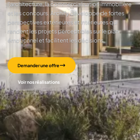
l'architecture, la commercialisation immobilière
et les concours. Archify développe de fortes
perspectives extérieures et intérieures qui
rendent les projets perceptibles sur le plan
émotionnel et facilitent les décisions.
Demander une offre
Voir nos réalisations