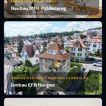
EMMENEGGER BAU GMBH
Neubau MFH Haldenweg
GRUNDEIGENTÜMER VERBAND SCHWEIZ AG
Umbau EFH Horgen