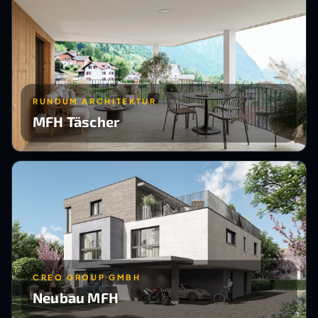
RUNDUM ARCHITEKTUR
MFH Täscher
CREO GROUP GMBH
Neubau MFH