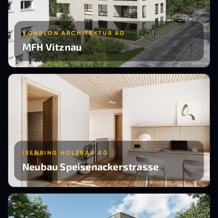
VONPLON ARCHITEKTUR AG
MFH Vitznau
ISENRING HOLZBAU AG
Neubau Speisenackerstrasse