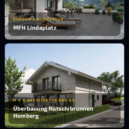
RUNDUM ARCHITEKTUR
MFH Lindaplatz
M & K ARCHITEKTUR BAU AG
Überbauung Rütschibrunnen
Homberg