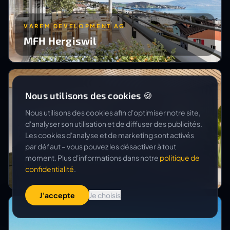
VAREM DEVELOPMENT AG
MFH Hergiswil
Nous utilisons des cookies 🍪
Nous utilisons des cookies afin d'optimiser notre site,
d'analyser son utilisation et de diffuser des publicités.
Les cookies d'analyse et de marketing sont activés
par défaut – vous pouvez les désactiver à tout
ISENRING HOLZBAU AG
moment. Plus d'informations dans notre
politique de
Neubau Speisenackerstrasse
confidentialité
.
J'accepte
Je choisis