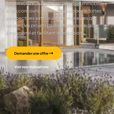
l'architecture, la commercialisation immobilière
et les concours. Archify développe de fortes
perspectives extérieures et intérieures qui
rendent les projets perceptibles sur le plan
émotionnel et facilitent les décisions.
Demander une offre
Voir nos réalisations