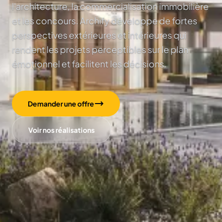
l'architecture, la commercialisation immobilière
et les concours. Archify développe de fortes
perspectives extérieures et intérieures qui
rendent les projets perceptibles sur le plan
émotionnel et facilitent les décisions.
Demander une offre
Voir nos réalisations