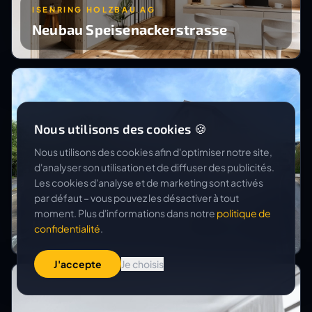
ISENRING HOLZBAU AG
Neubau Speisenackerstrasse
Nous utilisons des cookies 🍪
Nous utilisons des cookies afin d'optimiser notre site,
d'analyser son utilisation et de diffuser des publicités.
Les cookies d'analyse et de marketing sont activés
par défaut – vous pouvez les désactiver à tout
BB REAL ESTATE AG
moment. Plus d'informations dans notre
politique de
Hinterbergstrasse 9+11
confidentialité
.
J'accepte
Je choisis