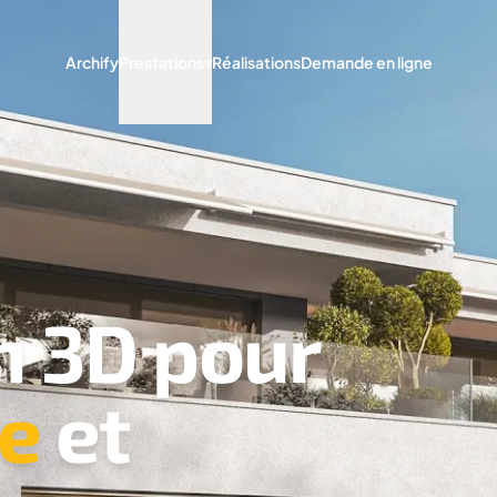
Archify
Prestations
▾
Réalisations
Demande en ligne
n 3D pour
re
et