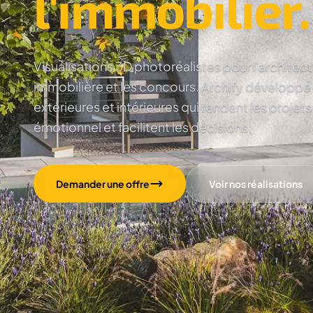
l'immobilier.
Visualisations 3D photoréalistes pour l'architec
immobilière et les concours. Archify développe
extérieures et intérieures qui rendent les projets
émotionnel et facilitent les décisions.
Demander une offre
Voir nos réalisations