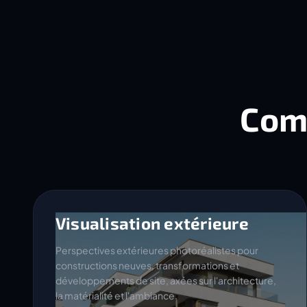
Com
Visualisation extérieure
Perspectives extérieures photoréalistes pour
constructions neuves, transformations et
développements de site, axées sur l'architecture,
la matérialité et l'ambiance.