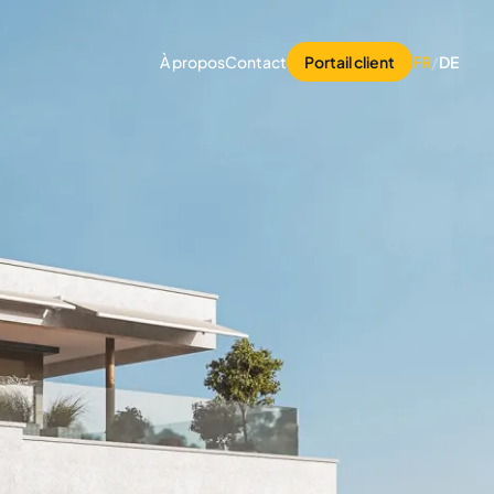
À propos
Contact
Portail client
FR
/
DE