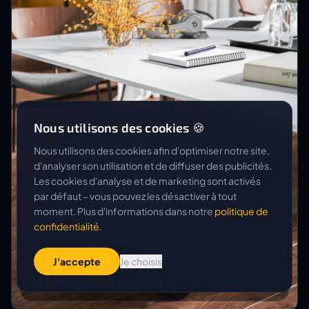
Nous utilisons des cookies 🍪
Nous utilisons des cookies afin d'optimiser notre site,
d'analyser son utilisation et de diffuser des publicités.
Les cookies d'analyse et de marketing sont activés
par défaut – vous pouvez les désactiver à tout
moment. Plus d'informations dans notre
politique de
confidentialité
.
J'accepte
Je choisis
LISTA OFFICE LO
LO Plug - Rollmöbel