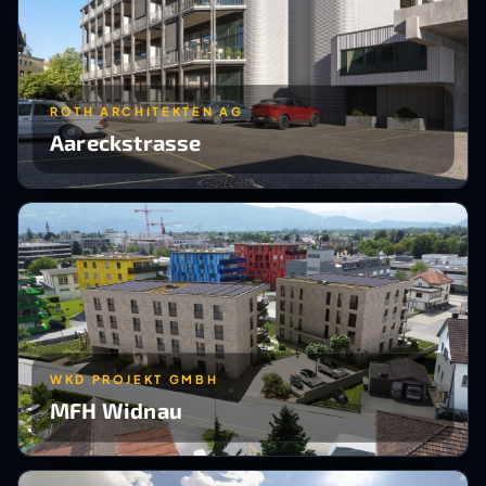
ROTH ARCHITEKTEN AG
Aareckstrasse
WKD PROJEKT GMBH
MFH Widnau