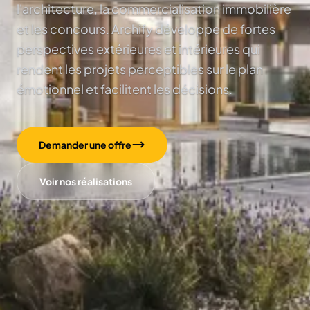
l'architecture, la commercialisation immobilière
et les concours. Archify développe de fortes
perspectives extérieures et intérieures qui
rendent les projets perceptibles sur le plan
émotionnel et facilitent les décisions.
Demander une offre
Voir nos réalisations