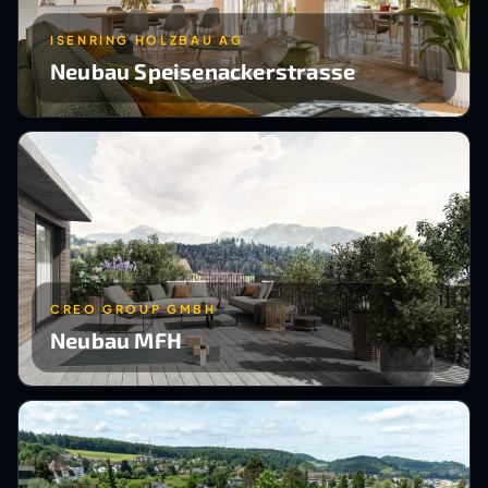
ISENRING HOLZBAU AG
Neubau Speisenackerstrasse
CREO GROUP GMBH
Neubau MFH