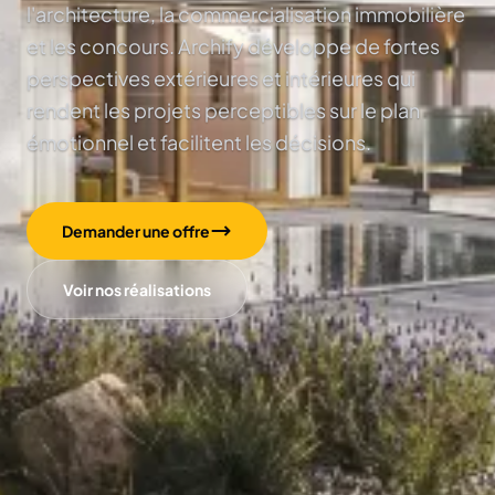
l'architecture, la commercialisation immobilière
et les concours. Archify développe de fortes
perspectives extérieures et intérieures qui
rendent les projets perceptibles sur le plan
émotionnel et facilitent les décisions.
Demander une offre
Voir nos réalisations