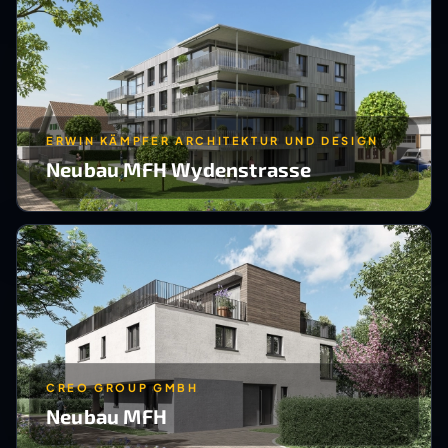
ERWIN KÄMPFER ARCHITEKTUR UND DESIGN
Neubau MFH Wydenstrasse
CREO GROUP GMBH
Neubau MFH