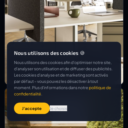
Nous utilisons des cookies 🍪
Nous utilisons des cookies afin d'optimiser notre site,
LISTA OFFICE LO
d'analyser son utilisation et de diffuser des publicités.
LO Summit
Les cookies d'analyse et de marketing sont activés
par défaut – vous pouvez les désactiver à tout
moment. Plus d'informations dans notre
politique de
confidentialité
.
J'accepte
Je choisis