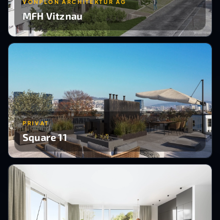
VONPLON ARCHITEKTUR AG
MFH Vitznau
PRIVAT
Square 11