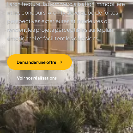
l'architecture, la commercialisation immobilière
et les concours. Archify développe de fortes
perspectives extérieures et intérieures qui
rendent les projets perceptibles sur le plan
émotionnel et facilitent les décisions.
Demander une offre
Voir nos réalisations