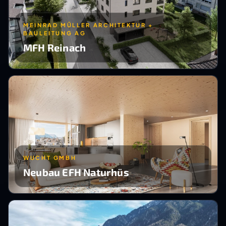
MEINRAD MÜLLER ARCHITEKTUR +
BAULEITUNG AG
MFH Reinach
WUCHT GMBH
Neubau EFH Naturhüs