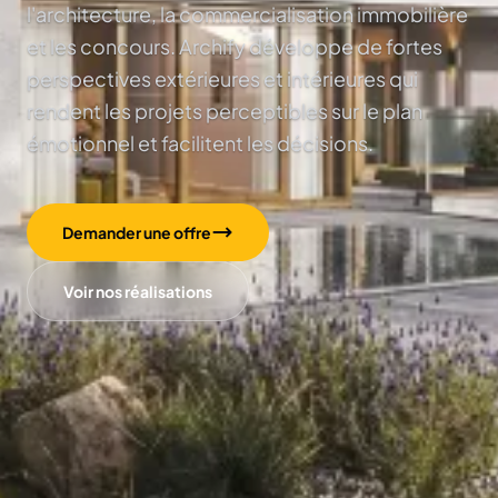
l'architecture, la commercialisation immobilière
et les concours. Archify développe de fortes
perspectives extérieures et intérieures qui
rendent les projets perceptibles sur le plan
émotionnel et facilitent les décisions.
Demander une offre
Voir nos réalisations