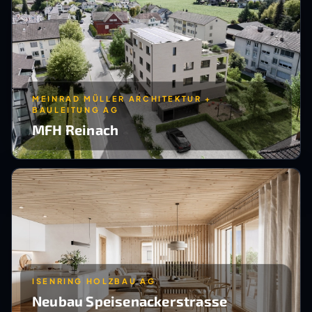
MEINRAD MÜLLER ARCHITEKTUR +
BAULEITUNG AG
MFH Reinach
ISENRING HOLZBAU AG
Neubau Speisenackerstrasse