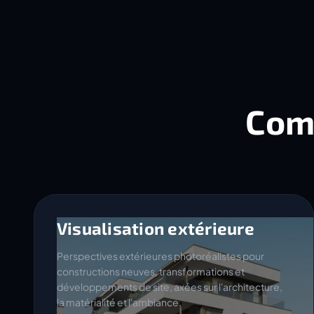
Com
Visualisation extérieure
Perspectives extérieures photoréalistes pour
constructions neuves, transformations et
développements de site, axées sur l'architecture,
la matérialité et l'ambiance.