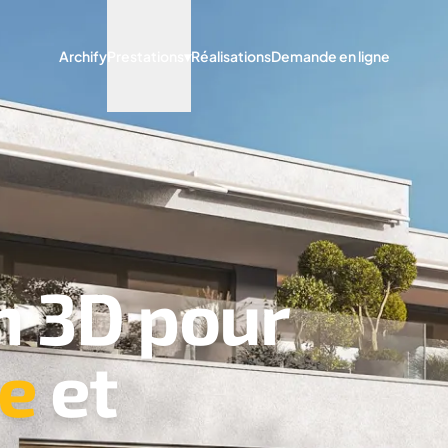
Archify
Prestations
▾
Réalisations
Demande en ligne
n 3D pour
re
et