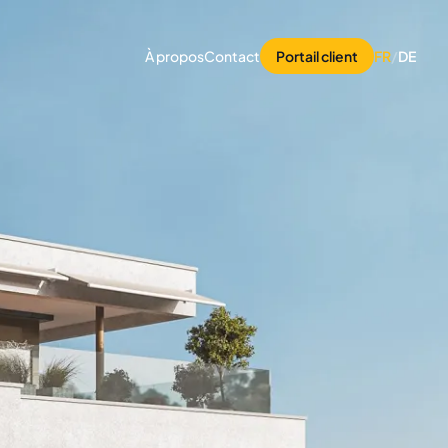
À propos
Contact
Portail client
FR
/
DE