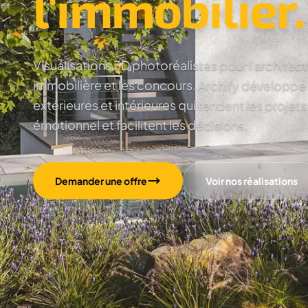
l'immobilier.
Visualisations 3D photoréalistes pour l'architec
immobilière et les concours. Archify développe
extérieures et intérieures qui rendent les projets
émotionnel et facilitent les décisions.
Demander une offre
Voir nos réalisations