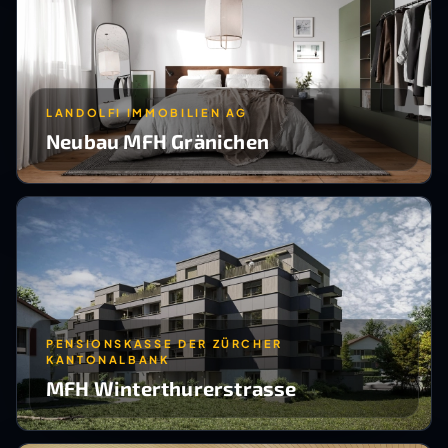
LANDOLFI IMMOBILIEN AG
Neubau MFH Gränichen
PENSIONSKASSE DER ZÜRCHER
KANTONALBANK
MFH Winterthurerstrasse