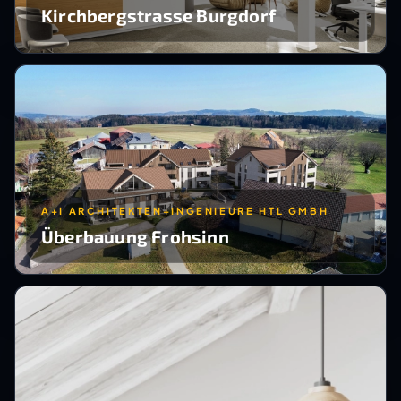
Kirchbergstrasse Burgdorf
A+I ARCHITEKTEN+INGENIEURE HTL GMBH
Überbauung Frohsinn