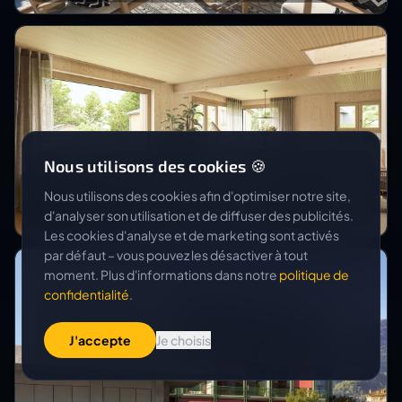
Nous utilisons des cookies 🍪
HALTER AG, RENOVATIONEN
Umbau Grubenstrasse
Nous utilisons des cookies afin d'optimiser notre site,
d'analyser son utilisation et de diffuser des publicités.
Les cookies d'analyse et de marketing sont activés
par défaut – vous pouvez les désactiver à tout
moment. Plus d'informations dans notre
politique de
confidentialité
.
J'accepte
Je choisis