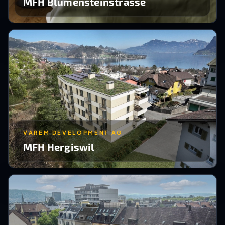
MFH Blumensteinstrasse
VAREM DEVELOPMENT AG
MFH Hergiswil