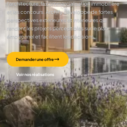
l'architecture, la commercialisation immobilière
et les concours. Archify développe de fortes
perspectives extérieures et intérieures qui
rendent les projets perceptibles sur le plan
émotionnel et facilitent les décisions.
Demander une offre
Voir nos réalisations