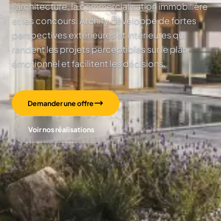
l'architecture, la commercialisation immobilière
et les concours. Archify développe de fortes
perspectives extérieures et intérieures qui
rendent les projets perceptibles sur le plan
émotionnel et facilitent les décisions.
Demander une offre
Voir nos réalisations