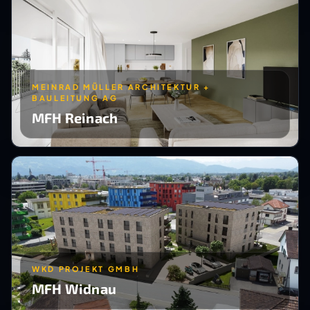
MEINRAD MÜLLER ARCHITEKTUR +
BAULEITUNG AG
MFH Reinach
WKD PROJEKT GMBH
MFH Widnau