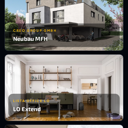
CREO GROUP GMBH
Neubau MFH
LISTA OFFICE LO
LO Extend