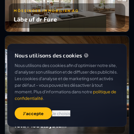
MÖSSINGER IMMOBILIEN AG
Läbe uf dr Fure
Nous utilisons des cookies 🍪
Nous utilisons des cookies afin d'optimiser notre site,
d'analyser son utilisation et de diffuser des publicités.
Les cookies d'analyse et de marketing sont activés
par défaut – vous pouvez les désactiver à tout
moment. Plus d'informations dans notre
politique de
confidentialité
.
J'accepte
Je choisis
BIGLA OFFICE AG
Teta Möbelsystem