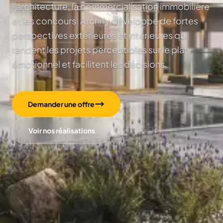
l'architecture, la commercialisation immobilière
et les concours. Archify développe de fortes
perspectives extérieures et intérieures qui
rendent les projets perceptibles sur le plan
émotionnel et facilitent les décisions.
Demander une offre
Voir nos réalisations