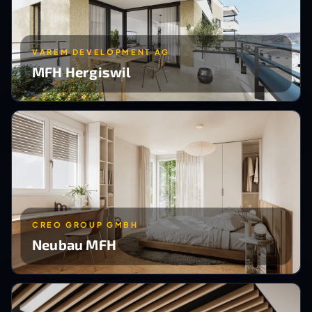
VAREM DEVELOPMENT AG
MFH Hergiswil
CREO GROUP GMBH
Neubau MFH