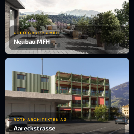
CREO GROUP GMBH
Neubau MFH
ROTH ARCHITEKTEN AG
Aareckstrasse