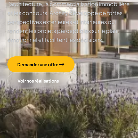
l'architecture, la commercialisation immobilière
et les concours. Archify développe de fortes
perspectives extérieures et intérieures qui
rendent les projets perceptibles sur le plan
émotionnel et facilitent les décisions.
Demander une offre
Voir nos réalisations