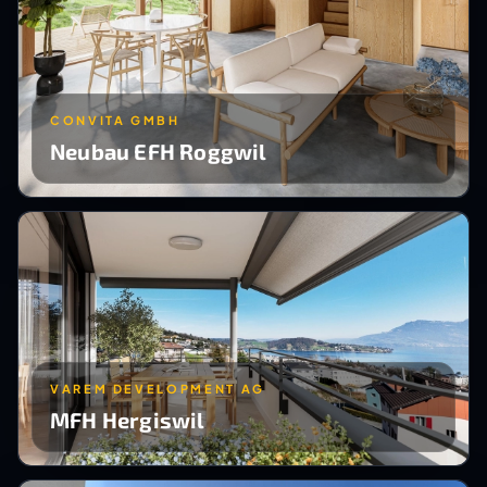
CONVITA GMBH
Neubau EFH Roggwil
VAREM DEVELOPMENT AG
MFH Hergiswil