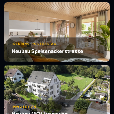
ISENRING HOLZBAU AG
Neubau Speisenackerstrasse
IMMOSKY AG
Neubau MFH Lyrenweg