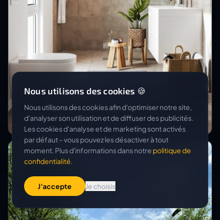
Nous utilisons des cookies 🍪
PRIVATPERSON
Nous utilisons des cookies afin d'optimiser notre site,
MFH Bungertenstrasse
d'analyser son utilisation et de diffuser des publicités.
Les cookies d'analyse et de marketing sont activés
par défaut – vous pouvez les désactiver à tout
moment. Plus d'informations dans notre
politique de
confidentialité
.
J'accepte
Je choisis