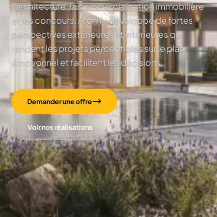
l'architecture, la commercialisation immobilière
et les concours. Archify développe de fortes
perspectives extérieures et intérieures qui
rendent les projets perceptibles sur le plan
émotionnel et facilitent les décisions.
Demander une offre
Voir nos réalisations