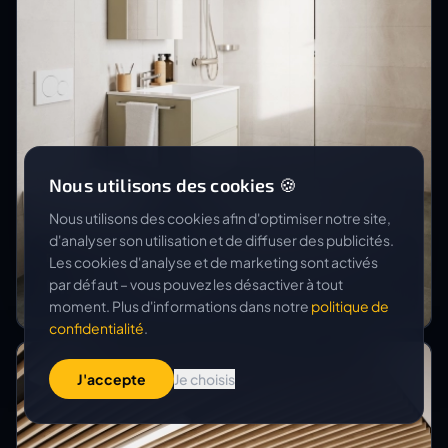
Nous utilisons des cookies 🍪
Nous utilisons des cookies afin d'optimiser notre site,
d'analyser son utilisation et de diffuser des publicités.
BGS & PARTNER ARCHITEKTEN AG
Les cookies d'analyse et de marketing sont activés
Umutzung Praxis
par défaut – vous pouvez les désactiver à tout
moment. Plus d'informations dans notre
politique de
confidentialité
.
J'accepte
Je choisis