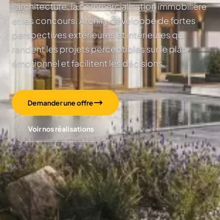
l'architecture, la commercialisation immobilière
et les concours. Archify développe de fortes
perspectives extérieures et intérieures qui
rendent les projets perceptibles sur le plan
émotionnel et facilitent les décisions.
Demander une offre
Voir nos réalisations