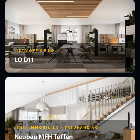
LISTA OFFICE LO
LO D11
JENNI IMMOBILIEN - TREUHAND AG
Neubau MFH Toffen