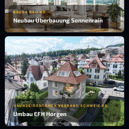
BRUSA BAU AG
Neubau Überbauung Sonnenrain
GRUNDEIGENTÜMER VERBAND SCHWEIZ AG
Umbau EFH Horgen