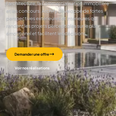
l'architecture, la commercialisation immobilière
et les concours. Archify développe de fortes
perspectives extérieures et intérieures qui
rendent les projets perceptibles sur le plan
émotionnel et facilitent les décisions.
Demander une offre
Voir nos réalisations