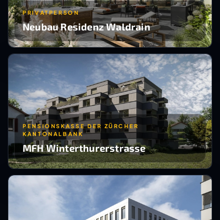
PRIVATPERSON
Neubau Residenz Waldrain
PENSIONSKASSE DER ZÜRCHER
KANTONALBANK
MFH Winterthurerstrasse