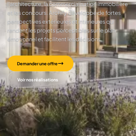
l'architecture, la commercialisation immobilière
et les concours. Archify développe de fortes
perspectives extérieures et intérieures qui
rendent les projets perceptibles sur le plan
émotionnel et facilitent les décisions.
Demander une offre
Voir nos réalisations