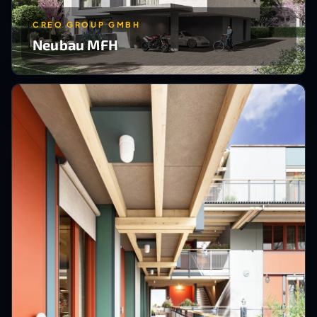
CREO GROUP GMBH
Neubau MFH