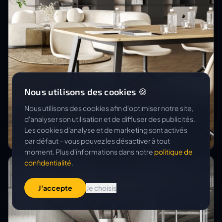
Nous utilisons des cookies 🍪
Nous utilisons des cookies afin d'optimiser notre site,
LISTA OFFICE LO
d'analyser son utilisation et de diffuser des publicités.
LO Summit
Les cookies d'analyse et de marketing sont activés
par défaut – vous pouvez les désactiver à tout
moment. Plus d'informations dans notre
politique de
confidentialité
.
J'accepte
Je choisis