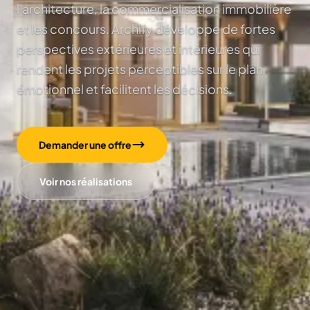
l'architecture, la commercialisation immobilière
et les concours. Archify développe de fortes
perspectives extérieures et intérieures qui
rendent les projets perceptibles sur le plan
émotionnel et facilitent les décisions.
Demander une offre
Voir nos réalisations