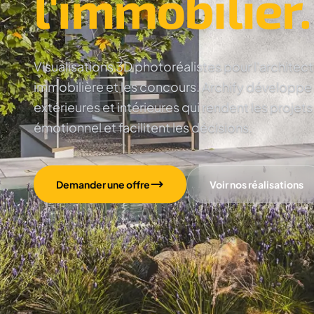
l'immobilier.
Visualisations 3D photoréalistes pour l'architec
immobilière et les concours. Archify développe
extérieures et intérieures qui rendent les projets
émotionnel et facilitent les décisions.
Demander une offre
Voir nos réalisations