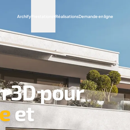
Archify
Prestations
▾
Réalisations
Demande en ligne
n 3D pour
re
et