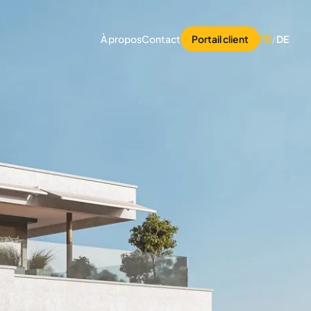
À propos
Contact
Portail client
FR
/
DE