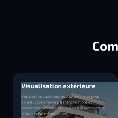
Com
Visualisation extérieure
Perspectives extérieures photoréalistes pour
constructions neuves, transformations et
développements de site, axées sur l'architecture,
la matérialité et l'ambiance.