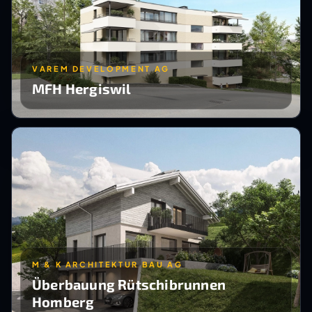
VAREM DEVELOPMENT AG
MFH Hergiswil
M & K ARCHITEKTUR BAU AG
Überbauung Rütschibrunnen
Homberg