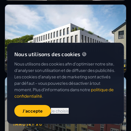
SCHILD AG
Nous utilisons des cookies 🍪
Gewerbeareal Ersatzbau
Nous utilisons des cookies afin d'optimiser notre site,
d'analyser son utilisation et de diffuser des publicités.
Les cookies d'analyse et de marketing sont activés
par défaut – vous pouvez les désactiver à tout
moment. Plus d'informations dans notre
politique de
confidentialité
.
J'accepte
Je choisis
IMMOSKY AG