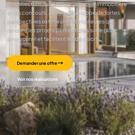
l'architecture, la commercialisation immobilière
et les concours. Archify développe de fortes
perspectives extérieures et intérieures qui
rendent les projets perceptibles sur le plan
émotionnel et facilitent les décisions.
Demander une offre
Voir nos réalisations