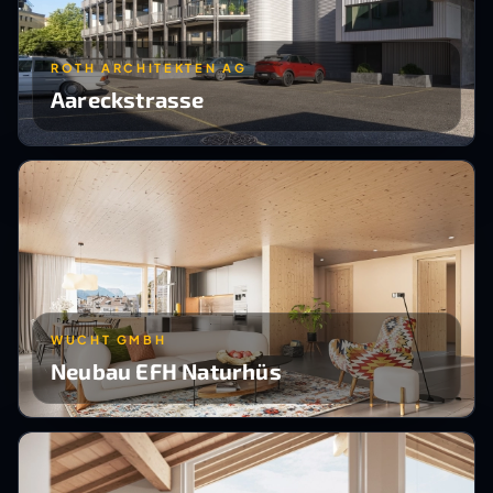
ROTH ARCHITEKTEN AG
Aareckstrasse
WUCHT GMBH
Neubau EFH Naturhüs