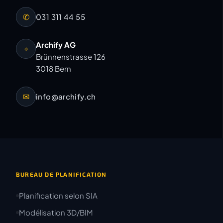
✆
031 311 44 55
Archify AG
⌖
Brünnenstrasse 126
3018 Bern
✉
info@archify.ch
BUREAU DE PLANIFICATION
Planification selon SIA
Modélisation 3D/BIM