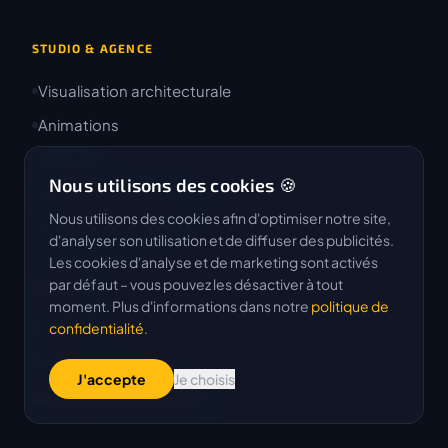
STUDIO & AGENCE
Visualisation architecturale
Animations
Plans 3D
Nous utilisons des cookies 🍪
Visites 360° interactives
Nous utilisons des cookies afin d'optimiser notre site,
Home staging virtuel
d'analyser son utilisation et de diffuser des publicités.
Les cookies d'analyse et de marketing sont activés
par défaut – vous pouvez les désactiver à tout
ARCHIFY
moment. Plus d'informations dans notre
politique de
Entreprise
confidentialité
.
Contact
J'accepte
Je choisis
Connexion portail client