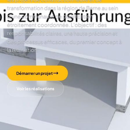
transformation dans la région de Berne au sein
d'une communauté de planification
étroitement coordonnée. L'objectif : des
responsabilités claires, une haute précision et
des processus efficaces, du premier concept à
la réalisation.
Démarrer un projet
Voir les réalisations