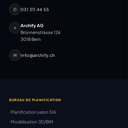
✆
031 311 44 55
Archify AG
⌖
Brünnenstrasse 126
3018 Bern
✉
info@archify.ch
BUREAU DE PLANIFICATION
Planification selon SIA
Modélisation 3D/BIM