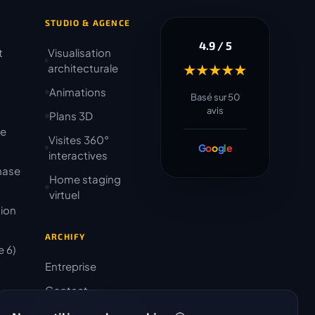
STUDIO & AGENCE
4.9 / 5
t
Visualisation
★★★★★
architecturale
Animations
Basé sur 50
avis
Plans 3D
te
Visites 360°
G
o
o
g
l
e
interactives
hase
Home staging
virtuel
tion
ARCHIFY
e 6)
Entreprise
Contact
Connexion portail