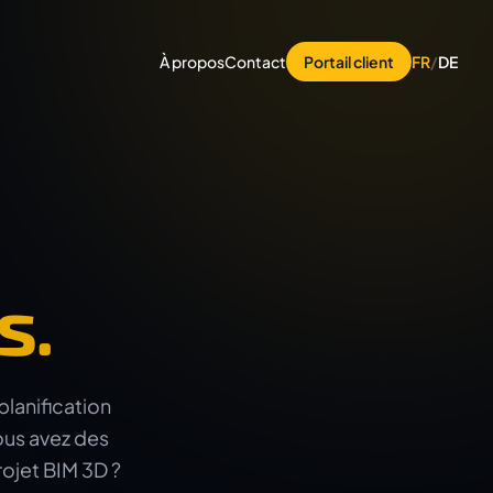
À propos
Contact
Portail client
FR
/
DE
s.
planification
ous avez des
ojet BIM 3D ?