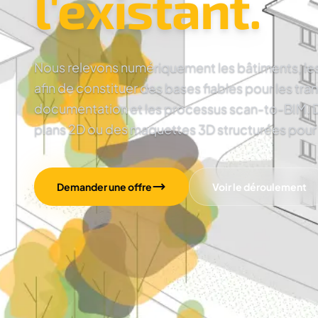
l'existant.
Nous relevons numériquement les bâtiments, les 
afin de constituer des bases fiables pour les tra
documentation et les processus scan-to-BIM. D
plans 2D ou des maquettes 3D structurées pour la
Demander une offre
Voir le déroulement