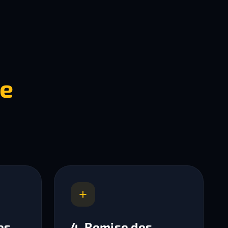
de
es
4. Remise des