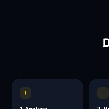
D
1. Analyse
2. R