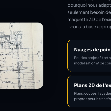
pourquoi nous adapto
seulement besoin de 
maquette 3D de l'exis
livrons la base appro
Nuages de poin
Pour les projets à for
modélisation et de cont
Plans 2D de l'e
Plans, coupes, façade
propres pour la transf