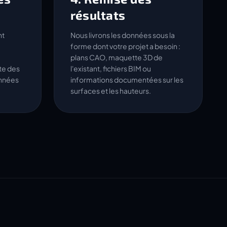
résultats
nt
Nous livrons les données sous la
forme dont votre projet a besoin :
plans CAO, maquette 3D de
lte des
l'existant, fichiers BIM ou
onnées
informations documentées sur les
surfaces et les hauteurs.