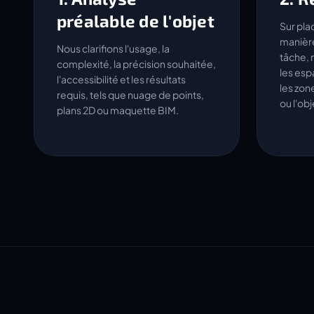
préalable de l'objet
Sur pla
manière
Nous clarifions l'usage, la
tâche, 
complexité, la précision souhaitée,
les esp
l'accessibilité et les résultats
les zon
requis, tels que nuage de points,
ou l'ob
plans 2D ou maquette BIM.