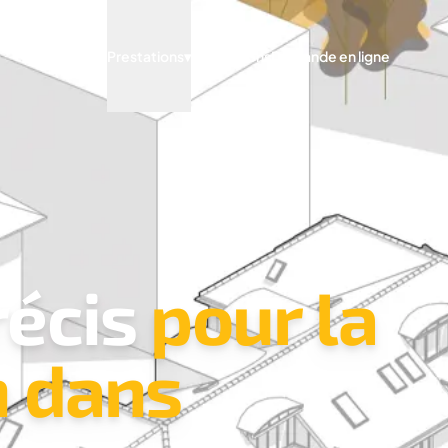
Archify
Prestations
▾
Réalisations
Demande en ligne
récis
pour la
n dans