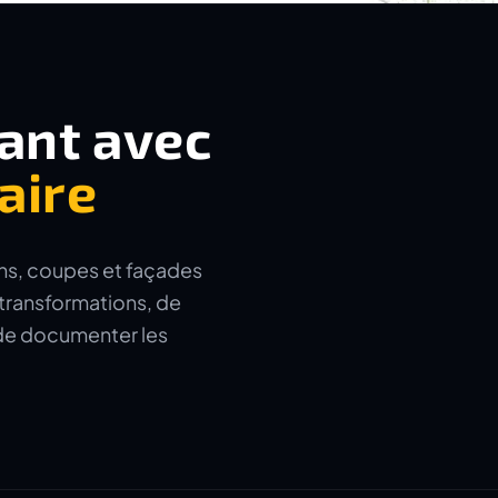
tant avec
aire
lans, coupes et façades
 transformations, de
 de documenter les