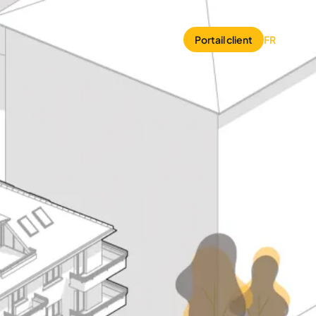
À propos
Contact
Portail client
FR
/
DE