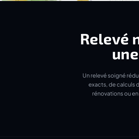
Relevé n
un
Un relevé soigné rédui
exacts, de calculs 
rénovations ou en