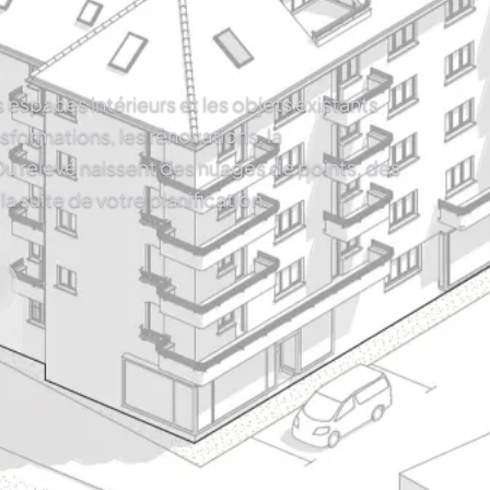
espaces intérieurs et les objets existants
nsformations, les rénovations, la
u relevé naissent des nuages de points, des
 suite de votre planification.