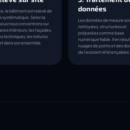
données
ce, le bâtiment est relevé de
 systématique. Selon la
Les données de mesure so
nous nous concentrons sur
nettoyées, structurées et
aces intérieurs, les façades,
préparées comme base
es techniques, les toitures
numérique fiable. Il en résu
jet dans son ensemble.
nuages de points et des d
de l'existant référençables.