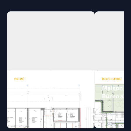
PRIVÉ
ROIS GMBH
Immeuble collectif –
Maison ju
construction neuve
Büren a.A.