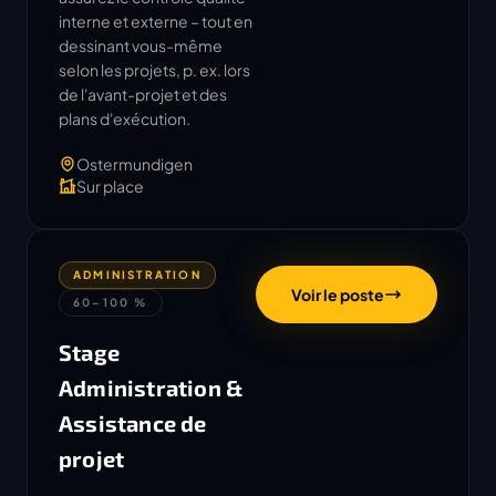
interne et externe – tout en
dessinant vous-même
selon les projets, p. ex. lors
de l'avant-projet et des
plans d'exécution.
Ostermundigen
Sur place
ADMINISTRATION
Voir le poste
60–100 %
Stage
Administration &
Assistance de
projet