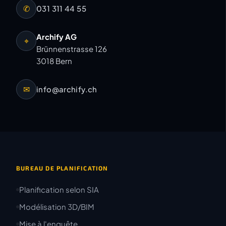
✆
031 311 44 55
Archify AG
⌖
Brünnenstrasse 126
3018 Bern
✉
info@archify.ch
BUREAU DE PLANIFICATION
Planification selon SIA
Modélisation 3D/BIM
Mise à l'enquête