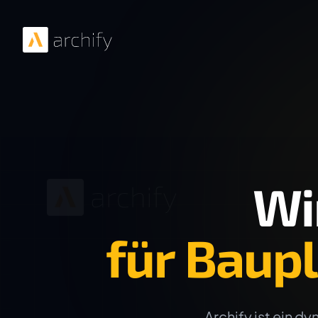
Wi
für Baup
Archify ist ein d