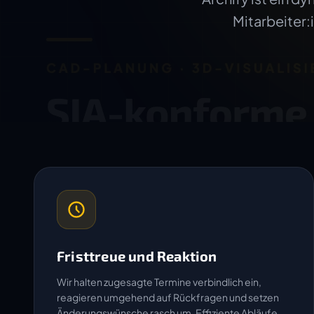
Mitarbeiter:
Fristtreue und Reaktion
Wir halten zugesagte Termine verbindlich ein,
reagieren umgehend auf Rückfragen und setzen
Änderungswünsche rasch um. Effiziente Abläufe