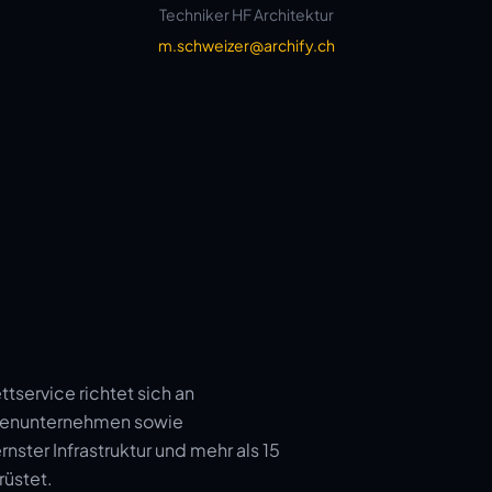
Techniker HF Architektur
m.schweizer@archify.ch
service richtet sich an
lienunternehmen sowie
ster Infrastruktur und mehr als 15
rüstet.