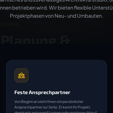
innen betrieben wird. Wir bieten flexible Unterstüt
Projektphasen von Neu- und Umbauten.
Feste Ansprechpartner
Von Beginn an steht Ihnen ein persönlicher
Ansprechpartner zur Seite. Er kennt Ihr Projekt,
denkt mit und sorgt für einen reibungslosen Ablauf