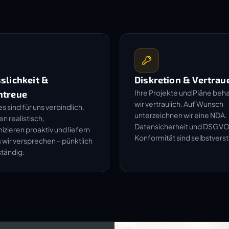
slichkeit &
Diskretion & Vertrau
Ihre Projekte und Pläne beh
ntreue
wir vertraulich. Auf Wunsch
s sind für uns verbindlich.
unterzeichnen wir eine NDA.
en realistisch,
Datensicherheit und DSGV
zieren proaktiv und liefern
Konformität sind selbstverst
 wir versprechen – pünktlich
ständig.