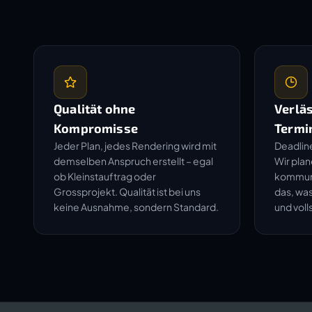
Qualität ohne
Verläs
Kompromisse
Termi
Jeder Plan, jedes Rendering wird mit
Deadline
demselben Anspruch erstellt – egal
Wir plan
ob Kleinstauftrag oder
kommuni
Grossprojekt. Qualität ist bei uns
das, was
keine Ausnahme, sondern Standard.
und voll