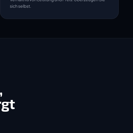
sich selbst.
,
rgt