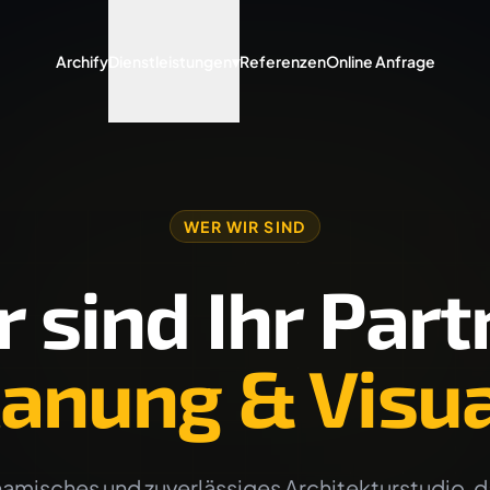
Archify
Dienstleistungen
▾
Referenzen
Online Anfrage
WER WIR SIND
r sind Ihr Part
lanung & Visua
ynamisches und zuverlässiges Architekturstudio, 