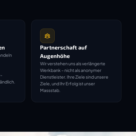
en
Partnerschaft auf
andeln
Augenhöhe
Wir verstehen uns als verlängerte
Werkbank – nicht als anonymer
O-
Dienstleister. Ihre Ziele sind unsere
ändlich.
Ziele, und Ihr Erfolg ist unser
Massstab.