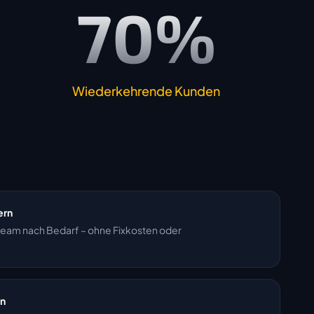
70%
Wiederkehrende Kunden
ern
steam nach Bedarf – ohne Fixkosten oder
en