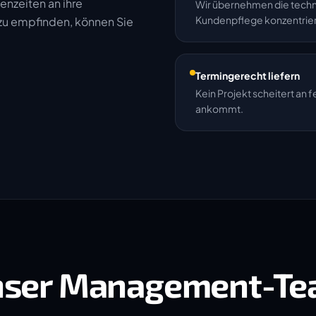
enzeiten an ihre
Wir übernehmen die techni
Kundenpflege konzentrie
 zu empfinden, können Sie
Termingerecht liefern
Kein Projekt scheitert an 
ankommt.
ser Management-T