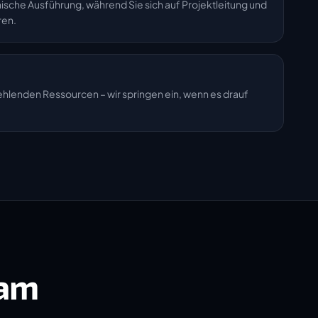
sche Ausführung, während Sie sich auf Projektleitung und
ren.
fehlenden Ressourcen – wir springen ein, wenn es drauf
eam