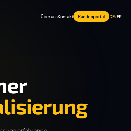
Über uns
Kontakt
Kundenportal
DE
/
FR
ner
lisierung
das von erfahrenen