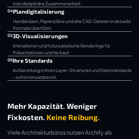
interdisziplinäre Zusammenarbeit.
04
Plandigitalisierung
Handskizzen, Papierpläne und alte CAD-Dateien in aktuelle
Formate überführt.
05
3D-Visualisierungen
Animationen und fotorealistische Renderings für
Präsentationen und Verkauf.
06
Ihre Standards
Aufbereitung in Ihren Layer-Strukturen und Dateistandards
– sofort einsatzbereit.
Mehr Kapazität. Weniger
Fixkosten.
Keine Reibung.
Viele Architekturbüros nutzen Archify als