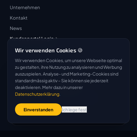
Unternehmen
Kontakt
News
Kundenportal Login
Wir verwenden Cookies 🍪
Wir verwenden Cookies, um unsere Webseite optimal
zu gestalten, ihre Nutzung zu analysieren und Werbung
auszuspielen. Analyse- und Marketing-Cookies sind
4.9 / 5
standardmässig aktiv – Sie können sie jederzeit
★★★★★
deaktivieren. Mehr dazu in unserer
Datenschutzerklärung
.
Basierend auf 50 Bewertungen
Einverstanden
Ich lege fest
G
o
o
g
l
e