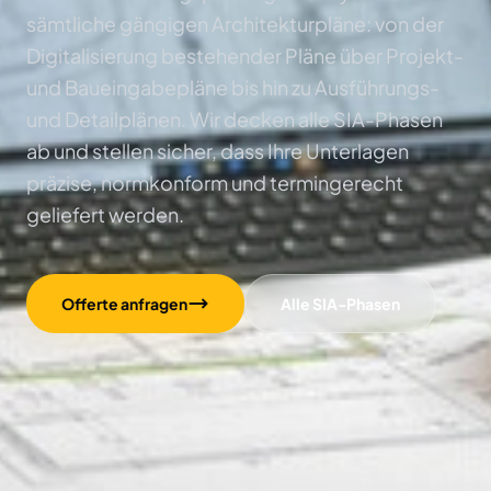
sämtliche gängigen Architekturpläne: von der
Digitalisierung bestehender Pläne über Projekt-
und Baueingabepläne bis hin zu Ausführungs-
und Detailplänen. Wir decken alle SIA-Phasen
ab und stellen sicher, dass Ihre Unterlagen
präzise, normkonform und termingerecht
geliefert werden.
Offerte anfragen
Alle SIA-Phasen