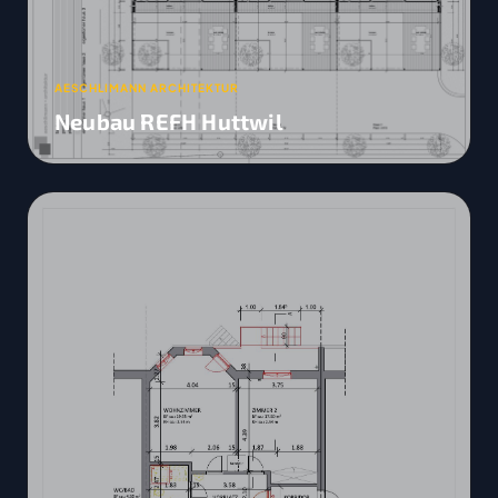
AESCHLIMANN ARCHITEKTUR
Neubau REFH Huttwil