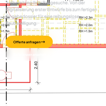
Aufbereitung Ihrer Baugesuche. Von der
Digitalisierung erster Entwürfe bis zum fertigen
Eingabedossier für eine reibungslose
Baubewilligung.
Offerte anfragen
Referenzen ansehen