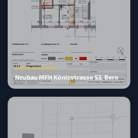
IMMO TRACHSEL GMBH
Neubau MFH Könizstrasse 53, Bern