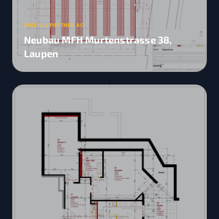
SINZIG + PARTNER AG
Neubau MFH Murtenstrasse 38,
Laupen