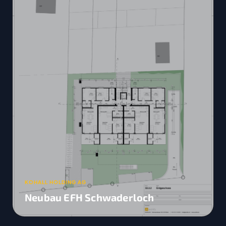
KOHALL HOLDING AG
Neubau EFH Schwaderloch