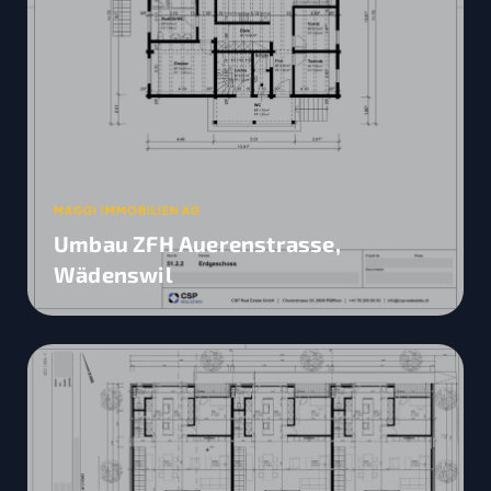
MAGGI IMMOBILIEN AG
Umbau ZFH Auerenstrasse,
Wädenswil