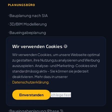
PLANUNGSBÜRO
Bauplanung nach SIA
3D/BIM Modellierung
Baueingabeplanung
Ausführungsplanung
Wir verwenden Cookies 🍪
Plandigitalisierung
Wir verwenden Cookies, um unsere Webseite optimal
STWEG-Pläne
zu gestalten, ihre Nutzung zu analysieren und Werbung
auszuspielen. Analyse- und Marketing-Cookies sind
CAD-Abo
standardmässig aktiv – Sie können sie jederzeit
deaktivieren. Mehr dazu in unserer
Datenschutzerklärung
.
SIA-PHASEN
Projektstudie (Phase 1)
Einverstanden
Ich lege fest
Vorprojekt (Phase 2)
Baueingabeplanung (Phase 3)