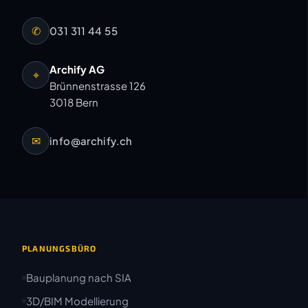
✆
031 311 44 55
Archify AG
⌖
Brünnenstrasse 126
3018 Bern
✉
info@archify.ch
PLANUNGSBÜRO
Bauplanung nach SIA
3D/BIM Modellierung